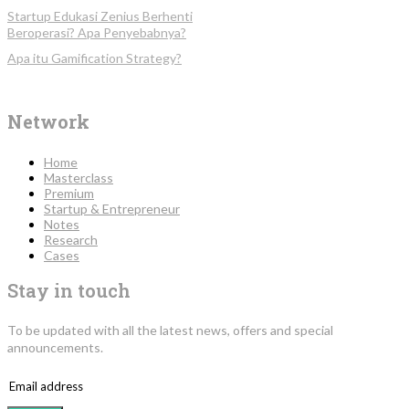
Startup Edukasi Zenius Berhenti
Beroperasi? Apa Penyebabnya?
Apa itu Gamification Strategy?
Network
Home
Masterclass
Premium
Startup & Entrepreneur
Notes
Research
Cases
Stay in touch
To be updated with all the latest news, offers and special
announcements.