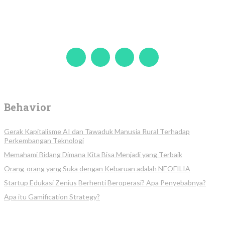
Behavior
Gerak Kapitalisme AI dan Tawaduk Manusia Rural Terhadap
Perkembangan Teknologi
Memahami Bidang Dimana Kita Bisa Menjadi yang Terbaik
Orang-orang yang Suka dengan Kebaruan adalah NEOFILIA
Startup Edukasi Zenius Berhenti Beroperasi? Apa Penyebabnya?
Apa itu Gamification Strategy?