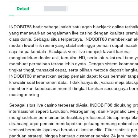
Detail
INDOBIT88 hadir sebagai salah satu agen blackjack online terbaik
yang menawarkan pengalaman live casino dengan kualitas prem
class dunia. Sebagai situs terpercaya, INDOBIT88 memberikan a
mudah lewat link resmi yang stabil sehingga pemain dapat masu
saja tanpa kendala. Blackjack versi live menjadi favorit karena
menghadirkan dealer asli, tampilan HD, serta interaksi real-time 
membuat permainan terasa lebih nyata. Dengan sistem keamana
tingkat tinggi, transaksi cepat, serta pilihan metode deposit lengka
INDOBIT88 memastikan setiap pemain dapat fokus bermain tanp
khawatir soal keamanan data. Tidak hanya itu, variasi meja blackj
memberikan kebebasan memilih tingkat taruhan sesuai gaya ber
masing-masing.
Sebagai situs live casino terbesar diAsia, INDOBIT88 didukung pr
internasional seperti Evolution, Microgaming, dan Pragmatic Live
menghadirkan permainan berkualitas profesional. Setiap meja bla
dirancang agar pemain mendapatkan peluang menang optimal se
sensasi bermain layaknya berada di kasino elite. Fitur statistik pe
panduan strategi, hingga bantuan customer service 24 jam memb