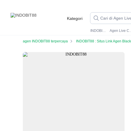
Kategori
INDOBIT88
Agen Liv
agen INDOBIT88 terpercaya
INDOBIT88 : Situs Link Agen Black